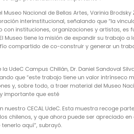
del Museo Nacional de Bellas Artes, Varinia Brodsk
ación interinstitucional, señalando que “la vincu
o con instituciones, organizaciones y artistas, e
El Museo tiene la misión de expandir su trabajo a l
ío compartido de co-construir y generar un traba
 la UdeC Campus Chillán, Dr. Daniel Sandoval Silva
ando que “este trabajo tiene un valor intrínseco 
ones y, sobre todo, a traer material del Museo Naci
y importante que esté
 en nuestro CECAL UdeC. Esta muestra recoge part
os chilenos, y que ahora puede ser apreciado en e
enerlo aquí”, subrayó.