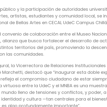
público y la participación de autoridades universi
tes, artistas, estudiantes y comunidad local, se 
ional de Bellas Artes en CECAL UdeC Campus Chillá
el convenio de colaboración entre el Museo Naciona
alianza que busca fortalecer el desarrollo de act
istintos territorios del país, promoviendo la desce
 con las comunidades.
ral, la Vicerrectora de Relaciones Institucionales
 Marchetti, destacó que “inaugurar esta doble ex
C refleja el compromiso ciudadano de estar siempr
nza virtuosa entre la UdeC y el MNBA es una muestr
 mundo lleno de tensiones y conflictos, y poder, a 
entidad y cultura —tan centrales para el bienesta
— es algo profundamente importante”.