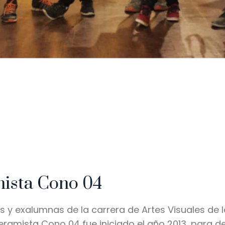
mista Cono 04
 exalumnas de la carrera de Artes Visuales de l
ramista Cono 04 fue iniciado el año 2013, para de